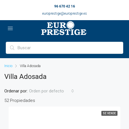
96 670 42 16
europrestige@europrestige.es
Inicio
Villa Adosada
Villa Adosada
Ordenar por:
Orden por defecto
52 Propiedades
SE VENDE