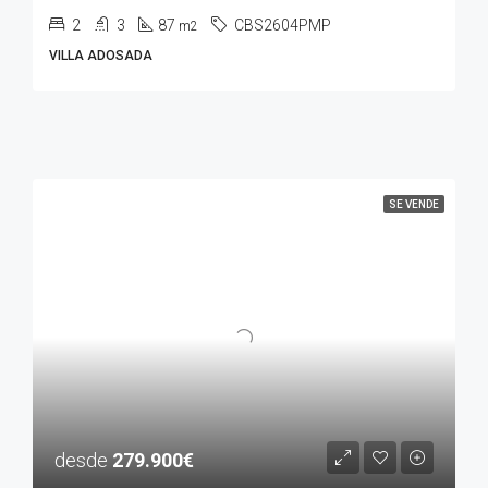
2
3
87
CBS2604PMP
m2
VILLA ADOSADA
SE VENDE
desde
279.900€