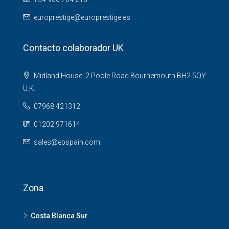
europrestige@europrestige.es
Contacto colaborador UK
Midland House. 2 Poole Road Bournemouth BH2 5QY
U.K.
07968 421312
01202 971614
sales@epspain.com
Zona
Costa Blanca Sur