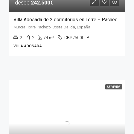
desde
242.500€
Villa Adosada de 2 dormitorios en Torre – Pacheco, MURCIA
Murcia, Torre Pacheco, Costa Calida, España
2
2
74
CBS2500PLB
m2
VILLA ADOSADA
SE VENDE