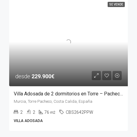
SE VENDE
desde
229.900€
Villa Adosada de 2 dormitorios en Torre – Pacheco, MURCIA
Murcia, Torre Pacheco, Costa Calida, España
2
2
76
CBS2642PPW
m2
VILLA ADOSADA