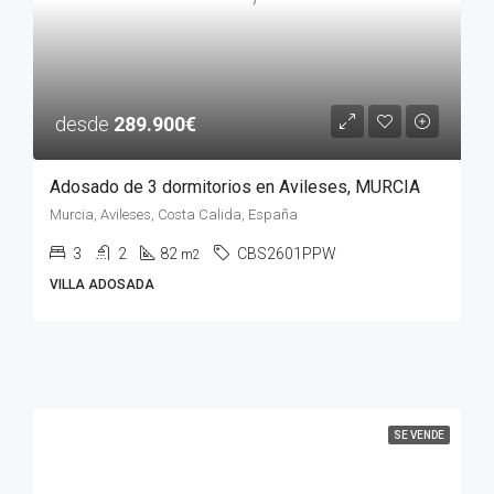
desde
289.900€
Adosado de 3 dormitorios en Avileses, MURCIA
Murcia, Avileses, Costa Calida, España
3
2
82
CBS2601PPW
m2
VILLA ADOSADA
SE VENDE