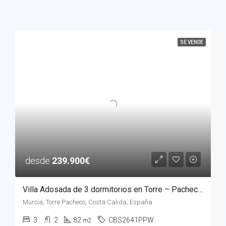
SE VENDE
desde
239.900€
Villa Adosada de 3 dormitorios en Torre – Pacheco, MURCIA
Murcia, Torre Pacheco, Costa Calida, España
3
2
82
CBS2641PPW
m2