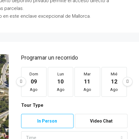
uerto deportivo privado permite el acceso directo a
s parcelas.
o en este enclave excepcional de Mallorca.
Programar un recorrido
Dom
Lun
Mar
Mié
09
10
11
12
Ago
Ago
Ago
Ago
Tour Type
In Person
Video Chat
Time