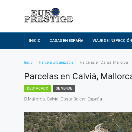
INICIO
CASAS EN ESPAÑA
VIAJE DE INSPECCIÓN
Inicio
Parcela urbanizable
Parcelas en Calvià, Mallorca
Parcelas en Calvià, Mallorc
DESTACADO
SE VENDE
Mallorca, Calvià, Costa Balear, España