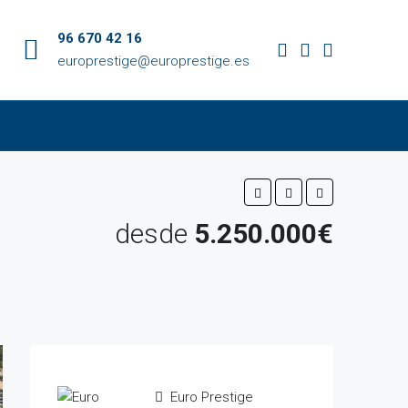
96 670 42 16
europrestige@europrestige.es
desde
5.250.000€
Euro Prestige