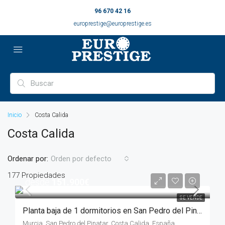
96 670 42 16
europrestige@europrestige.es
Inicio
Costa Calida
Costa Calida
Ordenar por:
Orden por defecto
177 Propiedades
desde
151.900€
SE VENDE
Planta baja de 1 dormitorios en San Pedro del Pinatar, MURCIA
Murcia, San Pedro del Pinatar, Costa Calida, España