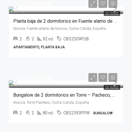
desde
234.900€
SE VENDE
Planta baja de 2 dormitorios en Fuente alamo de Murcia, MURCIA
Murcia, Fuente alamo de Murcia, Costa Calida, España
2
2
92
CBS2509POB
m2
APARTAMENTO, PLANTA BAJA
desde
238.000€
SE VENDE
Bungalow de 2 dormitorios en Torre – Pacheco, MURCIA
Murcia, Torre Pacheco, Costa Calida, España
2
2
80
CBS2393PPW
m2
BUNGALOW