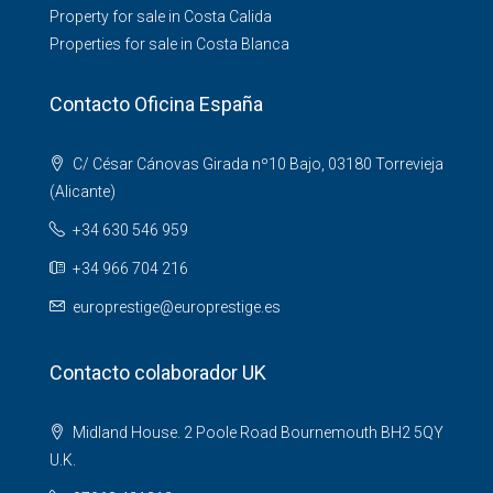
Property for sale in Costa Calida
Properties for sale in Costa Blanca
Contacto Oficina España
C/ César Cánovas Girada nº10 Bajo, 03180 Torrevieja
(Alicante)
+34 630 546 959
+34 966 704 216
europrestige@europrestige.es
Contacto colaborador UK
Midland House. 2 Poole Road Bournemouth BH2 5QY
U.K.