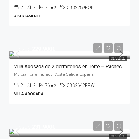
2
2
71
CBS2289POB
m2
APARTAMENTO
desde
229.900€
SE VENDE
Villa Adosada de 2 dormitorios en Torre – Pacheco, MURCIA
Murcia, Torre Pacheco, Costa Calida, España
2
2
76
CBS2642PPW
m2
VILLA ADOSADA
desde
231.900€
SE VENDE