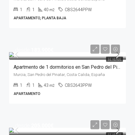
1
1
40
CBS2644PPW
m2
APARTAMENTO, PLANTA BAJA
desde
183.900€
SE VENDE
Apartmento de 1 dormitorios en San Pedro del Pinatar, MURCIA
Murcia, San Pedro del Pinatar, Costa Calida, España
1
1
43
CBS2643PPW
m2
APARTAMENTO
desde
205.000€
SE VENDE