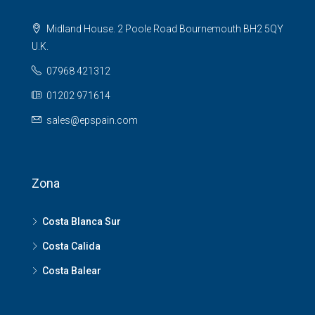
Midland House. 2 Poole Road Bournemouth BH2 5QY
U.K.
07968 421312
01202 971614
sales@epspain.com
Zona
Costa Blanca Sur
Costa Calida
Costa Balear