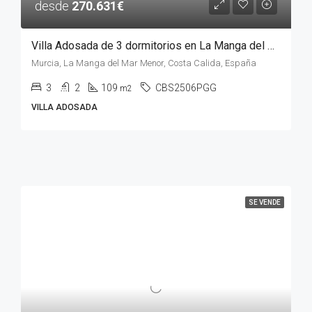
desde
270.631€
Villa Adosada de 3 dormitorios en La Manga del Mar Menor, MURCIA
Murcia, La Manga del Mar Menor, Costa Calida, España
3
2
109
CBS2506PGG
m2
VILLA ADOSADA
SE VENDE