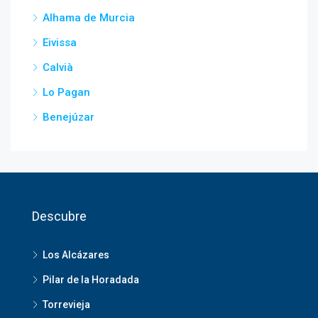
Alhama de Murcia
Eivissa
Calvià
Lo Pagan
Benejúzar
Descubre
Los Alcázares
Pilar de la Horadada
Torrevieja