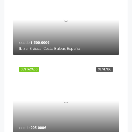
desde
1.500.000€
Ibiza, Eivissa, Costa Balear, España
DESTACADO
SE VENDE
desde
995.000€