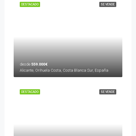
DESTACADO
SE VENDE
desde
559.000€
Alicante, Orihuela Costa, Costa Blanca Sur, España
DESTACADO
SE VENDE