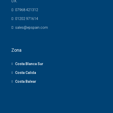
U.K.
07968 421312
01202 971614
sales@epspain.com
Zona
Costa Blanca Sur
Costa Calida
Costa Balear