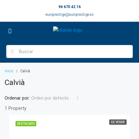
96 670 42 16
europrestige@europrestige.es
Inicio
Calvià
Calvià
Ordenar por:
Orden por defecto
1 Property
SE VENDE
DESTACADO