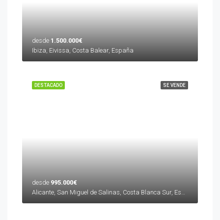
desde
1.500.000€
Ibiza, Eivissa, Costa Balear, España
DESTACADO
SE VENDE
desde
995.000€
Alicante, San Miguel de Salinas, Costa Blanca Sur, España