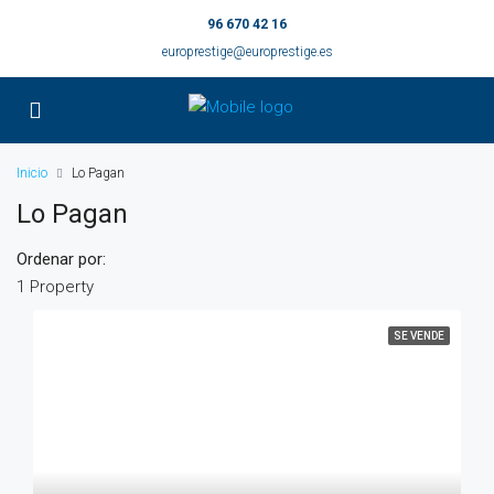
96 670 42 16
europrestige@europrestige.es
Inicio
Lo Pagan
Lo Pagan
Ordenar por:
1 Property
SE VENDE