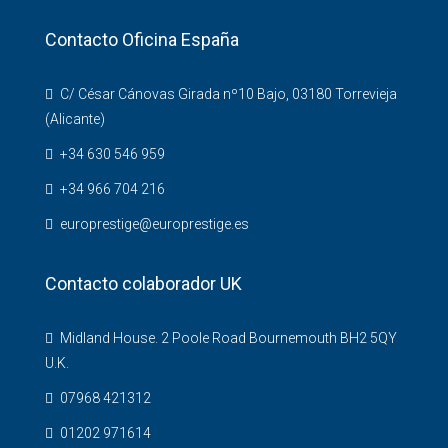
Contacto Oficina España
C/ César Cánovas Girada nº10 Bajo, 03180 Torrevieja
(Alicante)
+34 630 546 959
+34 966 704 216
europrestige@europrestige.es
Contacto colaborador UK
Midland House. 2 Poole Road Bournemouth BH2 5QY
U.K.
07968 421312
01202 971614