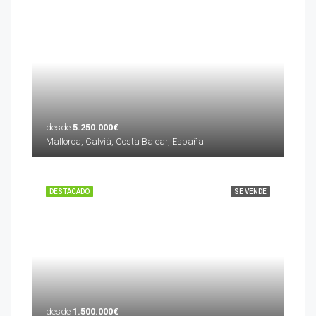
desde
5.250.000€
Mallorca, Calvià, Costa Balear, España
DESTACADO
SE VENDE
desde
1.500.000€