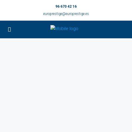
96 670 42 16
europrestige@europrestige.es