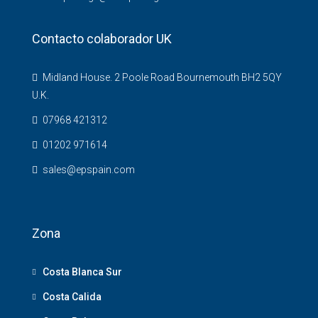
Contacto colaborador UK
Midland House. 2 Poole Road Bournemouth BH2 5QY
U.K.
07968 421312
01202 971614
sales@epspain.com
Zona
Costa Blanca Sur
Costa Calida