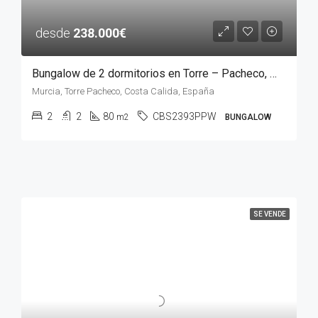
desde
238.000€
Bungalow de 2 dormitorios en Torre – Pacheco, MURCIA
Murcia, Torre Pacheco, Costa Calida, España
2
2
80
CBS2393PPW
m2
BUNGALOW
SE VENDE