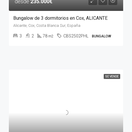
desde
235.000€
Bungalow de 3 dormitorios en Cox, ALICANTE
Alicante, Cox, Costa Blanca Sur, España
3
2
78
CBS2502PHL
m2
BUNGALOW
SE VENDE