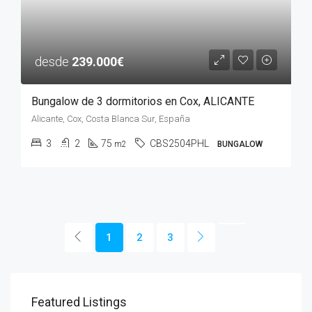
desde
239.000€
Bungalow de 3 dormitorios en Cox, ALICANTE
Alicante, Cox, Costa Blanca Sur, España
3
2
75
CBS2504PHL
m2
BUNGALOW
1
2
3
Featured Listings