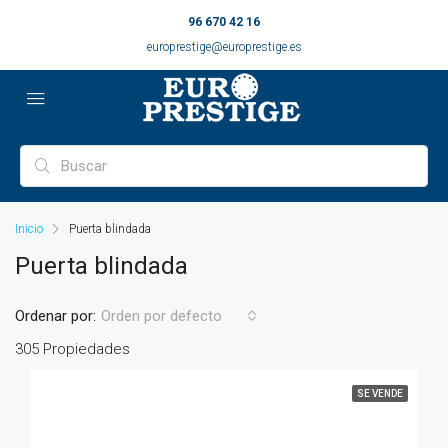
96 670 42 16
europrestige@europrestige.es
Inicio
Puerta blindada
Puerta blindada
Ordenar por:
Orden por defecto
305 Propiedades
SE VENDE