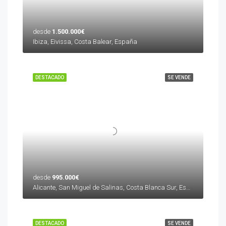
desde
1.500.000€
Ibiza, Eivissa, Costa Balear, España
DESTACADO
SE VENDE
desde
995.000€
Alicante, San Miguel de Salinas, Costa Blanca Sur, España
DESTACADO
SE VENDE