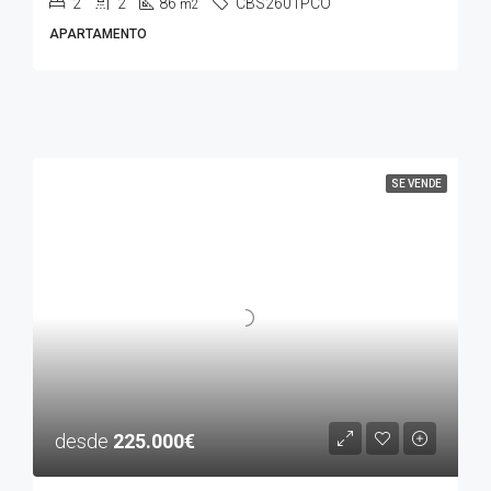
2
2
86
CBS2601PCO
m2
APARTAMENTO
SE VENDE
desde
225.000€