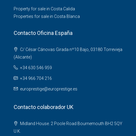
Property for sale in Costa Calida
Properties for sale in Costa Blanca
Contacto Oficina España
C/ César Cánovas Girada nº10 Bajo, 03180 Torrevieja
(Alicante)
+34 630 546 959
+34 966 704 216
europrestige@europrestige.es
Contacto colaborador UK
Midland House. 2 Poole Road Bournemouth BH2 5QY
U.K.