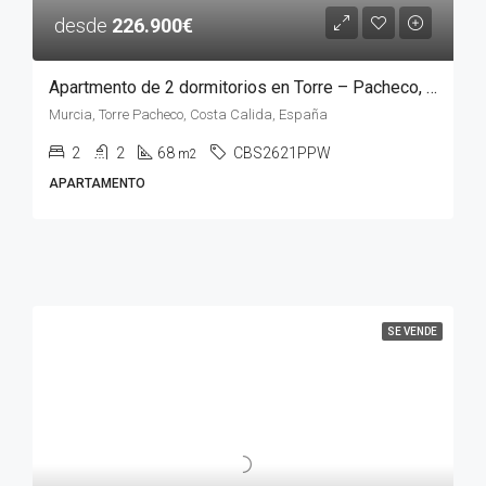
desde
226.900€
Apartmento de 2 dormitorios en Torre – Pacheco, MURCIA
Murcia, Torre Pacheco, Costa Calida, España
2
2
68
CBS2621PPW
m2
APARTAMENTO
SE VENDE