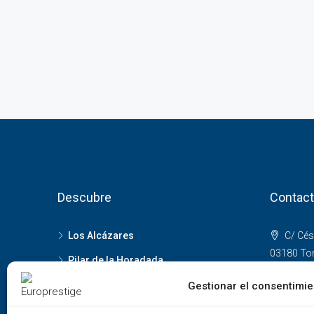
Descubre
Contact
Los Alcázares
C/ Cés
03180 Torr
Pilar de la Horadada
+34 63
Torrevieja
Gestionar el consentimie
+34 96
Torre Pacheco