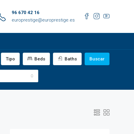
96 670 42 16
europrestige@europrestige.es
Tipo
Beds
Baths
Buscar