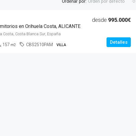
Ordenar por:
Orden por defecto
desde
995.000€
ormitorios en Orihuela Costa, ALICANTE
DESTACADO
S
ela Costa, Costa Blanca Sur, España
Detalles
157
CBS2510PAM
m2
VILLA
665.000€