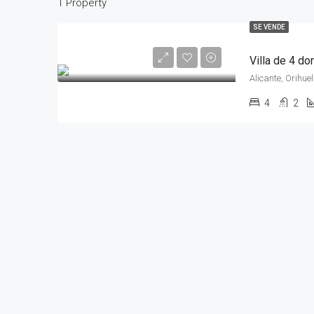
1 Property
SE VENDE
Villa de 4 d
Alicante, Orihu
4
2