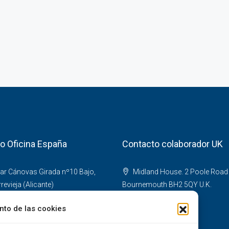
o Oficina España
Contacto colaborador UK
ar Cánovas Girada nº10 Bajo,
Midland House. 2 Poole Road
evieja (Alicante)
Bournemouth BH2 5QY U.K.
0 546 959
07968 421312
nto de las cookies
6 704 216
01202 971614