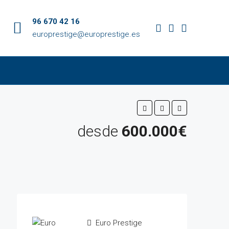
96 670 42 16
europrestige@europrestige.es
desde
600.000€
Euro Prestige