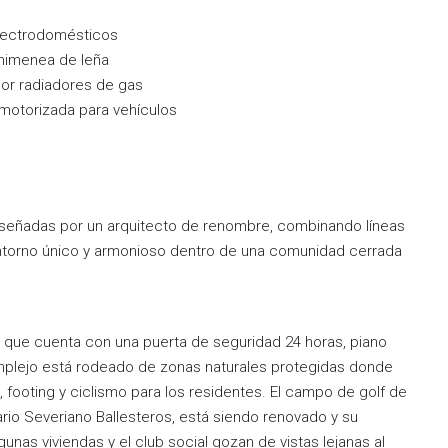
lectrodomésticos
himenea de leña
por radiadores de gas
motorizada para vehículos
señadas por un arquitecto de renombre, combinando líneas
entorno único y armonioso dentro de una comunidad cerrada
, que cuenta con una puerta de seguridad 24 horas, piano
omplejo está rodeado de zonas naturales protegidas donde
 footing y ciclismo para los residentes. El campo de golf de
rio Severiano Ballesteros, está siendo renovado y su
gunas viviendas y el club social gozan de vistas lejanas al