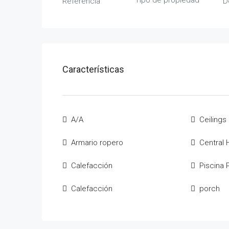
Tipo de propiedad
Referencia
D
Características
A/A
Ceilings
Armario ropero
Central 
Calefacción
Piscina 
Calefacción
porch