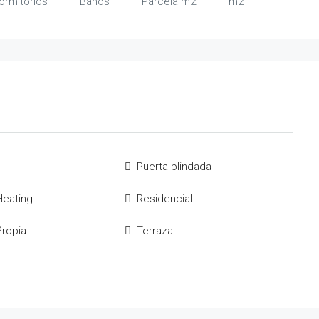
ormitorios
Baños
Parcela m2
m2
Puerta blindada
Heating
Residencial
Propia
Terraza