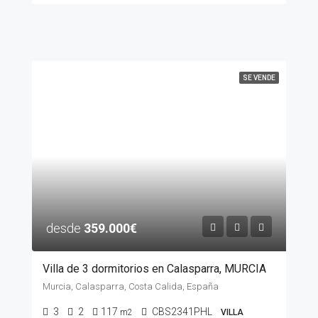
SE VENDE
desde
359.000€
Villa de 3 dormitorios en Calasparra, MURCIA
Murcia, Calasparra, Costa Calida, España
3
2
117
CBS2341PHL
m2
VILLA