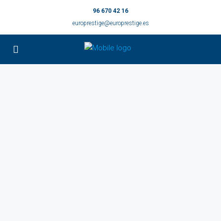
96 670 42 16
europrestige@europrestige.es