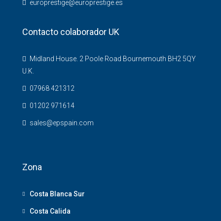
europrestige@europrestige.es
Contacto colaborador UK
Midland House. 2 Poole Road Bournemouth BH2 5QY
U.K.
07968 421312
01202 971614
sales@epspain.com
Zona
Costa Blanca Sur
Costa Calida