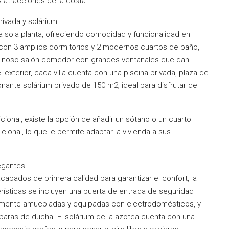
s atracciones de la costa.
rivada y solárium
 sola planta, ofreciendo comodidad y funcionalidad en
con 3 amplios dormitorios y 2 modernos cuartos de baño,
uminoso salón-comedor con grandes ventanales que dan
el exterior, cada villa cuenta con una piscina privada, plaza de
nante solárium privado de 150 m2, ideal para disfrutar del
onal, existe la opción de añadir un sótano o un cuarto
cional, lo que le permite adaptar la vivienda a sus
egantes
acabados de primera calidad para garantizar el confort, la
erísticas se incluyen una puerta de entrada de seguridad
almente amuebladas y equipadas con electrodomésticos, y
ras de ducha. El solárium de la azotea cuenta con una