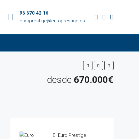
96 670 42 16
europrestige@europrestige.es
desde
670.000€
Euro Prestige