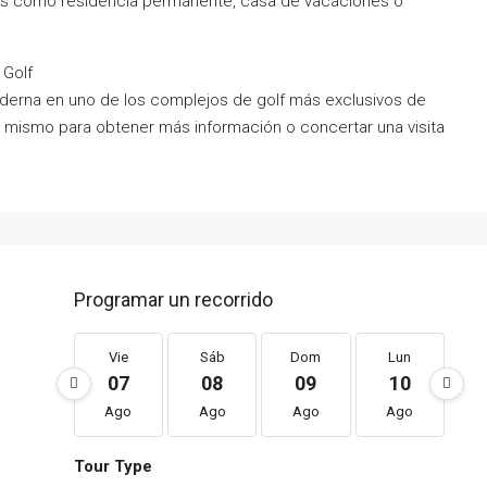
ales como residencia permanente, casa de vacaciones o
 Golf
moderna en uno de los complejos de golf más exclusivos de
 mismo para obtener más información o concertar una visita
Programar un recorrido
Vie
Sáb
Dom
Lun
07
08
09
10
Ago
Ago
Ago
Ago
Tour Type