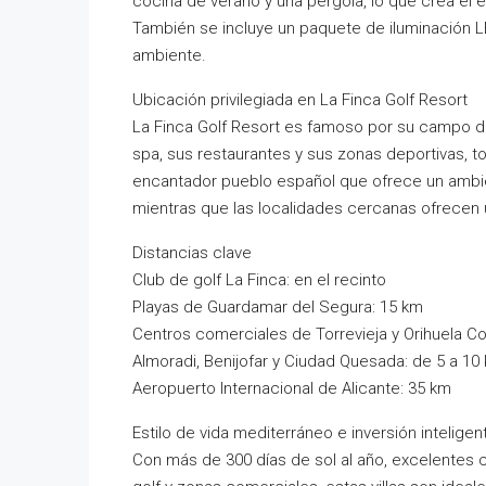
cocina de verano y una pérgola, lo que crea el es
También se incluye un paquete de iluminación LED
ambiente.
Ubicación privilegiada en La Finca Golf Resort
La Finca Golf Resort es famoso por su campo de
spa, sus restaurantes y sus zonas deportivas, t
encantador pueblo español que ofrece un ambient
mientras que las localidades cercanas ofrecen
Distancias clave
Club de golf La Finca: en el recinto
Playas de Guardamar del Segura: 15 km
Centros comerciales de Torrevieja y Orihuela Co
Almoradi, Benijofar y Ciudad Quesada: de 5 a 10
Aeropuerto Internacional de Alicante: 35 km
Estilo de vida mediterráneo e inversión inteligen
Con más de 300 días de sol al año, excelentes 