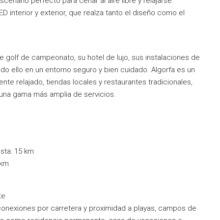
cenario perfecto para cenar al aire libre y relajarse.
 interior y exterior, que realza tanto el diseño como el
 golf de campeonato, su hotel de lujo, sus instalaciones de
odo ello en un entorno seguro y bien cuidado. Algorfa es un
e relajado, tiendas locales y restaurantes tradicionales,
 una gama más amplia de servicios.
sta: 15 km
 km
te
conexiones por carretera y proximidad a playas, campos de