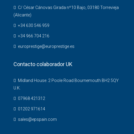
C/ César Cánovas Girada nº10 Bajo, 03180 Torrevieja
(Alicante)
+34 630 546 959
+34 966 704 216
europrestige@europrestige.es
Contacto colaborador UK
Midland House. 2 Poole Road Bournemouth BH2 5QY
U.K.
07968 421312
01202 971614
sales@epspain.com