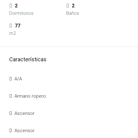
2
2
Dormitorios
Baños
77
m2
Características
A/A
Armario ropero
Ascensor
Ascensor