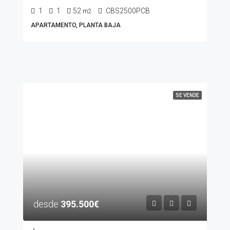
1
1
52
CBS2500PCB
m2
APARTAMENTO, PLANTA BAJA
SE VENDE
desde
395.500€