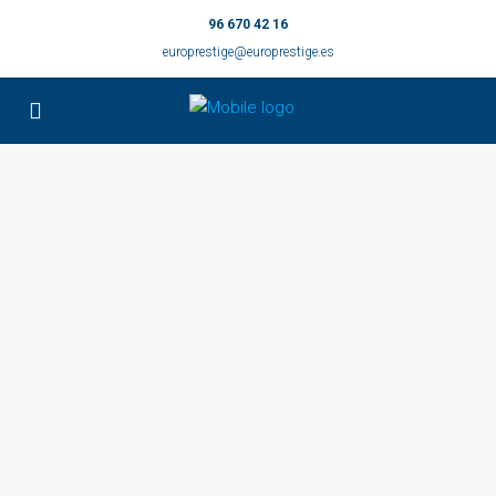
96 670 42 16
europrestige@europrestige.es