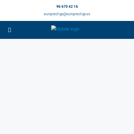
96 670 42 16
europrestige@europrestige.es