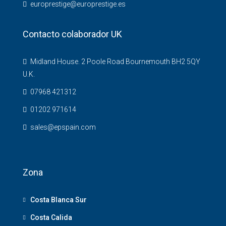
europrestige@europrestige.es
Contacto colaborador UK
Midland House. 2 Poole Road Bournemouth BH2 5QY
U.K.
07968 421312
01202 971614
sales@epspain.com
Zona
Costa Blanca Sur
Costa Calida