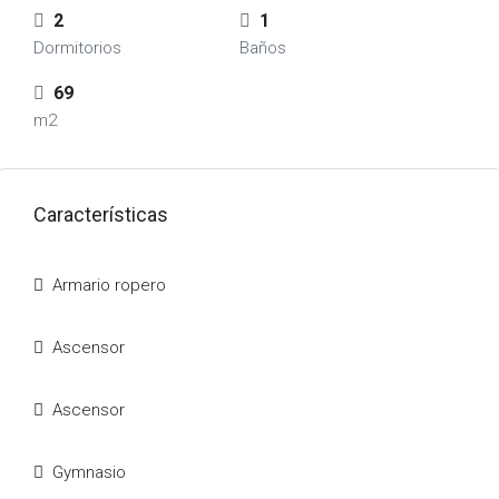
2
1
Dormitorios
Baños
69
m2
Características
Armario ropero
Ascensor
Ascensor
Gymnasio