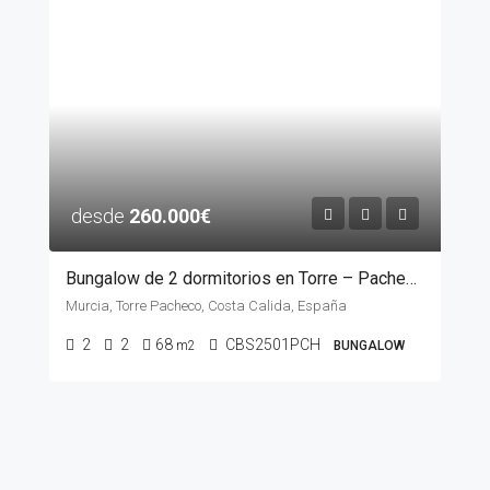
desde
260.000€
Bungalow de 2 dormitorios en Torre – Pacheco, MURCIA
Murcia, Torre Pacheco, Costa Calida, España
2
2
68
CBS2501PCH
m2
BUNGALOW