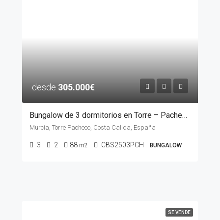
desde
305.000€
Bungalow de 3 dormitorios en Torre – Pacheco, MURCIA
Murcia, Torre Pacheco, Costa Calida, España
3
2
88
CBS2503PCH
m2
BUNGALOW
SE VENDE