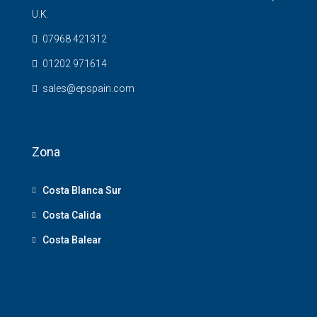
U.K.
07968 421312
01202 971614
sales@epspain.com
Zona
Costa Blanca Sur
Costa Calida
Costa Balear