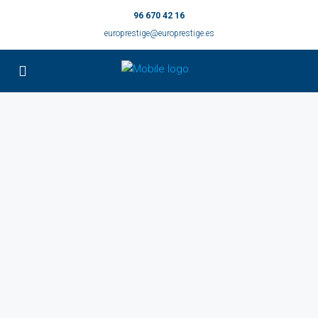
96 670 42 16
europrestige@europrestige.es