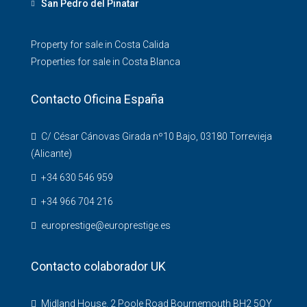
San Pedro del Pinatar
Property for sale in Costa Calida
Properties for sale in Costa Blanca
Contacto Oficina España
C/ César Cánovas Girada nº10 Bajo, 03180 Torrevieja
(Alicante)
+34 630 546 959
+34 966 704 216
europrestige@europrestige.es
Contacto colaborador UK
Midland House. 2 Poole Road Bournemouth BH2 5QY