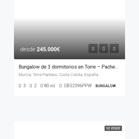
desde
245.000€
Bungalow de 3 dormitorios en Torre – Pacheco, MURCIA
Murcia, Torre Pacheco, Costa Calida, España
3
2
80
CBS2396PPW
m2
BUNGALOW
SE VENDE