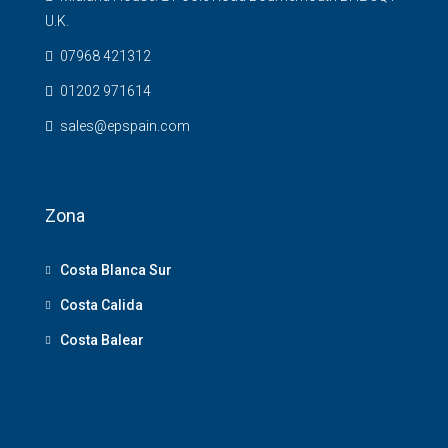
U.K.
07968 421312
01202 971614
sales@epspain.com
Zona
Costa Blanca Sur
Costa Calida
Costa Balear