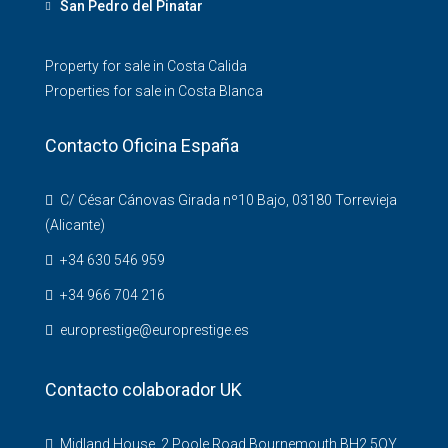
San Pedro del Pinatar
Property for sale in Costa Calida
Properties for sale in Costa Blanca
Contacto Oficina España
C/ César Cánovas Girada nº10 Bajo, 03180 Torrevieja
(Alicante)
+34 630 546 959
+34 966 704 216
europrestige@europrestige.es
Contacto colaborador UK
Midland House. 2 Poole Road Bournemouth BH2 5QY