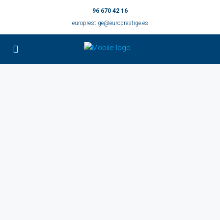
96 670 42 16
europrestige@europrestige.es