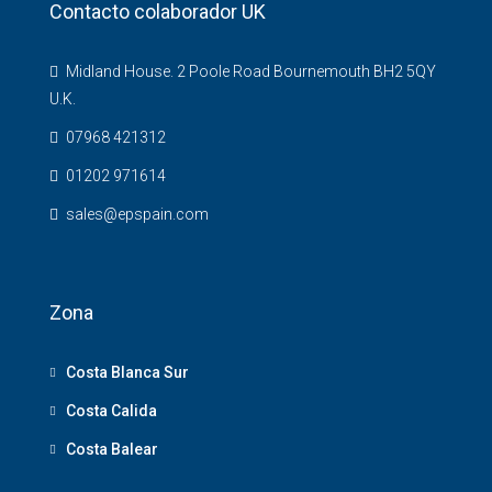
Contacto colaborador UK
Midland House. 2 Poole Road Bournemouth BH2 5QY
U.K.
07968 421312
01202 971614
sales@epspain.com
Zona
Costa Blanca Sur
Costa Calida
Costa Balear