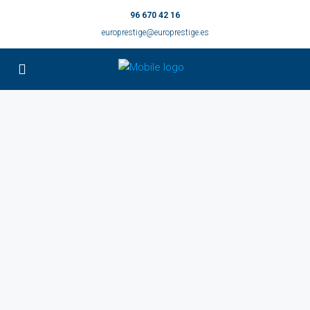
96 670 42 16
europrestige@europrestige.es