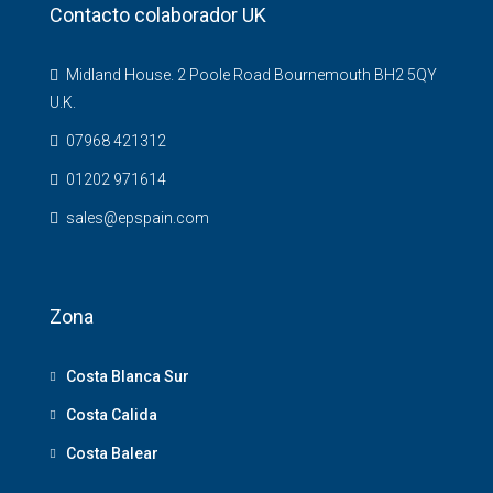
Contacto colaborador UK
Midland House. 2 Poole Road Bournemouth BH2 5QY
U.K.
07968 421312
01202 971614
sales@epspain.com
Zona
Costa Blanca Sur
Costa Calida
Costa Balear